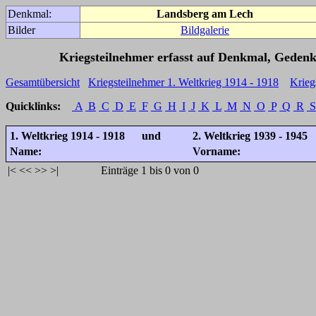
Denkmal:
Landsberg am Lech
Bilder
Bildgalerie
Kriegsteilnehmer erfasst auf Denkmal, Gedenk
Gesamtübersicht
Kriegsteilnehmer 1. Weltkrieg 1914 - 1918
Krieg
Quicklinks:
A
B
C
D
E
F
G
H
I
J
K
L
M
N
O
P
Q
R
S
1. Weltkrieg 1914 - 1918 und
2. Weltkrieg 1939 - 1945
Name:
Vorname:
|<
<<
>>
>|
Einträge 1 bis 0 von 0