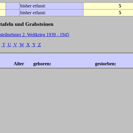
bisher erfasst:
5
bisher erfasst:
5
tafeln und Grabsteinen
steilnehmer 2. Weltkrieg 1939 - 1945
T
U
V
W
X
Y
Z
Alter
geboren:
gestorben: