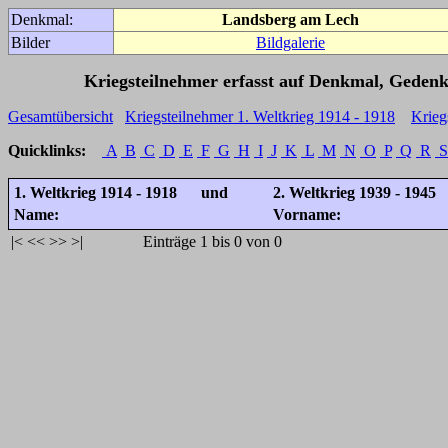
Denkmal:
Landsberg am Lech
Bilder
Bildgalerie
Kriegsteilnehmer erfasst auf Denkmal, Gedenk
Gesamtübersicht
Kriegsteilnehmer 1. Weltkrieg 1914 - 1918
Krieg
Quicklinks:
A
B
C
D
E
F
G
H
I
J
K
L
M
N
O
P
Q
R
S
1. Weltkrieg 1914 - 1918 und
2. Weltkrieg 1939 - 1945
Name:
Vorname:
|<
<<
>>
>|
Einträge 1 bis 0 von 0