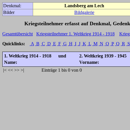
Denkmal:
Landsberg am Lech
Bilder
Bildgalerie
Kriegsteilnehmer erfasst auf Denkmal, Gedenk
Gesamtübersicht
Kriegsteilnehmer 1. Weltkrieg 1914 - 1918
Krieg
Quicklinks:
A
B
C
D
E
F
G
H
I
J
K
L
M
N
O
P
Q
R
S
1. Weltkrieg 1914 - 1918 und
2. Weltkrieg 1939 - 1945
Name:
Vorname:
|<
<<
>>
>|
Einträge 1 bis 0 von 0