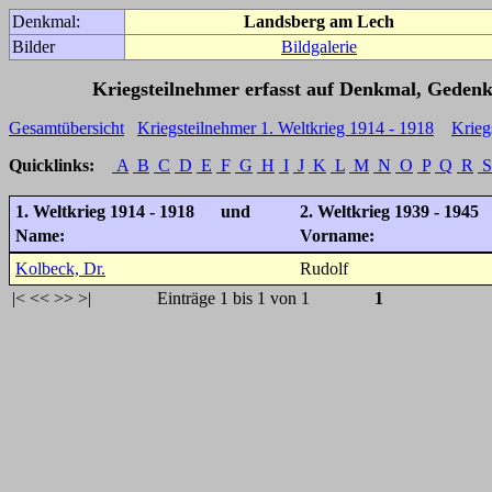
Denkmal:
Landsberg am Lech
Bilder
Bildgalerie
Kriegsteilnehmer erfasst auf Denkmal, Gedenk
Gesamtübersicht
Kriegsteilnehmer 1. Weltkrieg 1914 - 1918
Krieg
Quicklinks:
A
B
C
D
E
F
G
H
I
J
K
L
M
N
O
P
Q
R
S
1. Weltkrieg 1914 - 1918 und
2. Weltkrieg 1939 - 1945
Name:
Vorname:
Kolbeck, Dr.
Rudolf
|<
<<
>>
>|
Einträge 1 bis 1 von 1
1