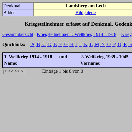
Denkmal:
Landsberg am Lech
Bilder
Bildgalerie
Kriegsteilnehmer erfasst auf Denkmal, Gedenk
Gesamtübersicht
Kriegsteilnehmer 1. Weltkrieg 1914 - 1918
Krieg
Quicklinks:
A
B
C
D
E
F
G
H
I
J
K
L
M
N
O
P
Q
R
S
1. Weltkrieg 1914 - 1918 und
2. Weltkrieg 1939 - 1945
Name:
Vorname:
|<
<<
>>
>|
Einträge 1 bis 0 von 0