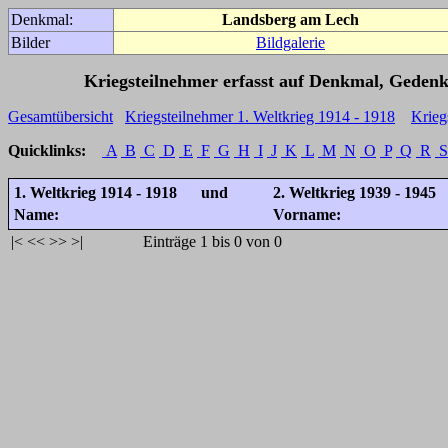
Denkmal:
Landsberg am Lech
Bilder
Bildgalerie
Kriegsteilnehmer erfasst auf Denkmal, Gedenk
Gesamtübersicht
Kriegsteilnehmer 1. Weltkrieg 1914 - 1918
Krieg
Quicklinks:
A
B
C
D
E
F
G
H
I
J
K
L
M
N
O
P
Q
R
S
1. Weltkrieg 1914 - 1918 und
2. Weltkrieg 1939 - 1945
Name:
Vorname:
|<
<<
>>
>|
Einträge 1 bis 0 von 0