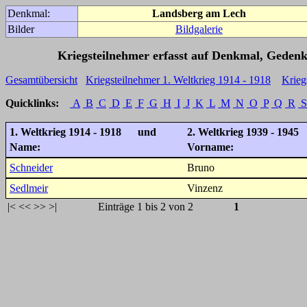
Denkmal:
Landsberg am Lech
Bilder
Bildgalerie
Kriegsteilnehmer erfasst auf Denkmal, Gedenk
Gesamtübersicht
Kriegsteilnehmer 1. Weltkrieg 1914 - 1918
Krieg
Quicklinks:
A
B
C
D
E
F
G
H
I
J
K
L
M
N
O
P
Q
R
S
1. Weltkrieg 1914 - 1918 und
2. Weltkrieg 1939 - 1945
Name:
Vorname:
Schneider
Bruno
Sedlmeir
Vinzenz
|<
<<
>>
>|
Einträge 1 bis 2 von 2
1