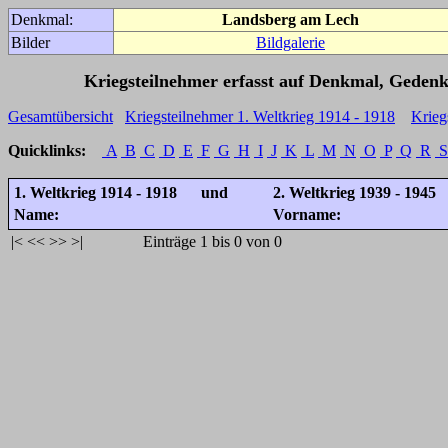
Denkmal:
Landsberg am Lech
Bilder
Bildgalerie
Kriegsteilnehmer erfasst auf Denkmal, Gedenk
Gesamtübersicht
Kriegsteilnehmer 1. Weltkrieg 1914 - 1918
Krieg
Quicklinks:
A
B
C
D
E
F
G
H
I
J
K
L
M
N
O
P
Q
R
S
1. Weltkrieg 1914 - 1918 und
2. Weltkrieg 1939 - 1945
Name:
Vorname:
|<
<<
>>
>|
Einträge 1 bis 0 von 0