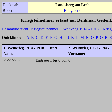
Denkmal:
Landsberg am Lech
Bilder
Bildgalerie
Kriegsteilnehmer erfasst auf Denkmal, Gedenk
Gesamtübersicht
Kriegsteilnehmer 1. Weltkrieg 1914 - 1918
Krieg
Quicklinks:
A
B
C
D
E
F
G
H
I
J
K
L
M
N
O
P
Q
R
S
1. Weltkrieg 1914 - 1918 und
2. Weltkrieg 1939 - 1945
Name:
Vorname:
|<
<<
>>
>|
Einträge 1 bis 0 von 0