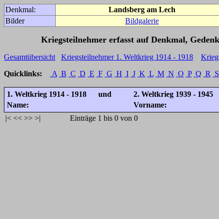
Denkmal:
Landsberg am Lech
Bilder
Bildgalerie
Kriegsteilnehmer erfasst auf Denkmal, Gedenk
Gesamtübersicht
Kriegsteilnehmer 1. Weltkrieg 1914 - 1918
Krieg
Quicklinks:
A
B
C
D
E
F
G
H
I
J
K
L
M
N
O
P
Q
R
S
1. Weltkrieg 1914 - 1918 und
2. Weltkrieg 1939 - 1945
Name:
Vorname:
|<
<<
>>
>|
Einträge 1 bis 0 von 0