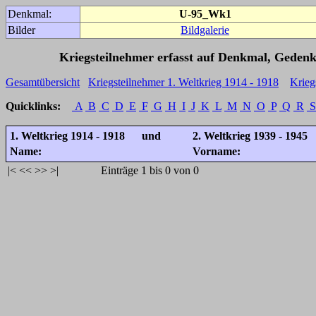
Denkmal:
U-95_Wk1
Bilder
Bildgalerie
Kriegsteilnehmer erfasst auf Denkmal, Gedenk
Gesamtübersicht
Kriegsteilnehmer 1. Weltkrieg 1914 - 1918
Krieg
Quicklinks:
A
B
C
D
E
F
G
H
I
J
K
L
M
N
O
P
Q
R
S
1. Weltkrieg 1914 - 1918 und
2. Weltkrieg 1939 - 1945
Name:
Vorname:
|<
<<
>>
>|
Einträge 1 bis 0 von 0