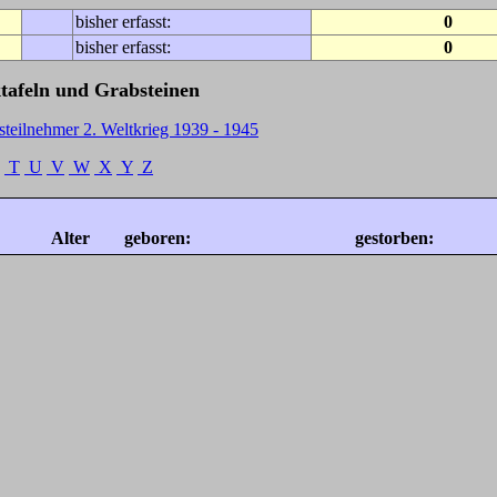
bisher erfasst:
0
bisher erfasst:
0
tafeln und Grabsteinen
steilnehmer 2. Weltkrieg 1939 - 1945
T
U
V
W
X
Y
Z
Alter
geboren:
gestorben: