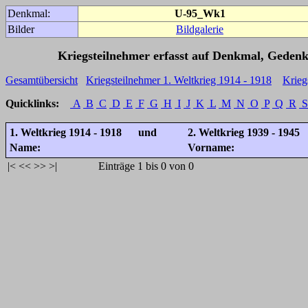
Denkmal:
U-95_Wk1
Bilder
Bildgalerie
Kriegsteilnehmer erfasst auf Denkmal, Gedenk
Gesamtübersicht
Kriegsteilnehmer 1. Weltkrieg 1914 - 1918
Krieg
Quicklinks:
A
B
C
D
E
F
G
H
I
J
K
L
M
N
O
P
Q
R
S
1. Weltkrieg 1914 - 1918 und
2. Weltkrieg 1939 - 1945
Name:
Vorname:
|<
<<
>>
>|
Einträge 1 bis 0 von 0