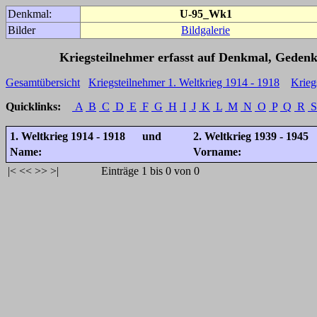
Denkmal:
U-95_Wk1
Bilder
Bildgalerie
Kriegsteilnehmer erfasst auf Denkmal, Gedenk
Gesamtübersicht
Kriegsteilnehmer 1. Weltkrieg 1914 - 1918
Krieg
Quicklinks:
A
B
C
D
E
F
G
H
I
J
K
L
M
N
O
P
Q
R
S
1. Weltkrieg 1914 - 1918 und
2. Weltkrieg 1939 - 1945
Name:
Vorname:
|<
<<
>>
>|
Einträge 1 bis 0 von 0