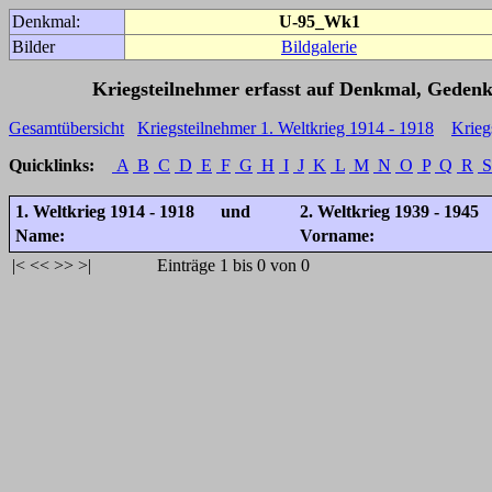
Denkmal:
U-95_Wk1
Bilder
Bildgalerie
Kriegsteilnehmer erfasst auf Denkmal, Gedenk
Gesamtübersicht
Kriegsteilnehmer 1. Weltkrieg 1914 - 1918
Krieg
Quicklinks:
A
B
C
D
E
F
G
H
I
J
K
L
M
N
O
P
Q
R
S
1. Weltkrieg 1914 - 1918 und
2. Weltkrieg 1939 - 1945
Name:
Vorname:
|<
<<
>>
>|
Einträge 1 bis 0 von 0