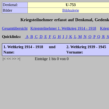
Denkmal:
U-753
Bilder
Bildgalerie
Kriegsteilnehmer erfasst auf Denkmal, Gedenk
Gesamtübersicht
Kriegsteilnehmer 1. Weltkrieg 1914 - 1918
Krieg
Quicklinks:
A
B
C
D
E
F
G
H
I
J
K
L
M
N
O
P
Q
R
S
1. Weltkrieg 1914 - 1918 und
2. Weltkrieg 1939 - 1945
Name:
Vorname:
|<
<<
>>
>|
Einträge 1 bis 0 von 0