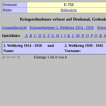
Denkmal:
U-753
Bilder
Bildgalerie
Kriegsteilnehmer erfasst auf Denkmal, Gedenk
Gesamtübersicht
Kriegsteilnehmer 1. Weltkrieg 1914 - 1918
Krieg
Quicklinks:
A
B
C
D
E
F
G
H
I
J
K
L
M
N
O
P
Q
R
S
1. Weltkrieg 1914 - 1918 und
2. Weltkrieg 1939 - 1945
Name:
Vorname:
|<
<<
>>
>|
Einträge 1 bis 0 von 0