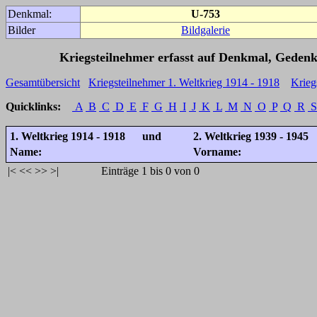
Denkmal:
U-753
Bilder
Bildgalerie
Kriegsteilnehmer erfasst auf Denkmal, Gedenk
Gesamtübersicht
Kriegsteilnehmer 1. Weltkrieg 1914 - 1918
Krieg
Quicklinks:
A
B
C
D
E
F
G
H
I
J
K
L
M
N
O
P
Q
R
S
1. Weltkrieg 1914 - 1918 und
2. Weltkrieg 1939 - 1945
Name:
Vorname:
|<
<<
>>
>|
Einträge 1 bis 0 von 0