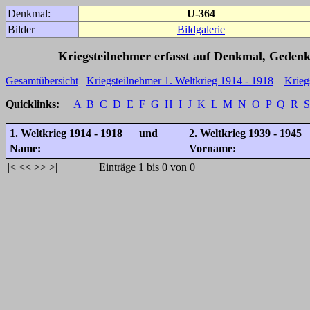
Denkmal:
U-364
Bilder
Bildgalerie
Kriegsteilnehmer erfasst auf Denkmal, Gedenk
Gesamtübersicht
Kriegsteilnehmer 1. Weltkrieg 1914 - 1918
Krieg
Quicklinks:
A
B
C
D
E
F
G
H
I
J
K
L
M
N
O
P
Q
R
S
1. Weltkrieg 1914 - 1918 und
2. Weltkrieg 1939 - 1945
Name:
Vorname:
|<
<<
>>
>|
Einträge 1 bis 0 von 0