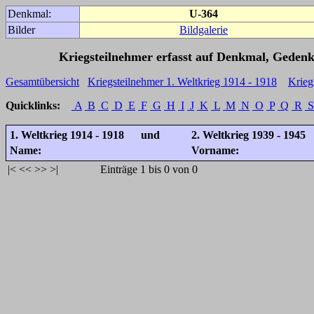
Denkmal:
U-364
Bilder
Bildgalerie
Kriegsteilnehmer erfasst auf Denkmal, Gedenk
Gesamtübersicht
Kriegsteilnehmer 1. Weltkrieg 1914 - 1918
Krieg
Quicklinks:
A
B
C
D
E
F
G
H
I
J
K
L
M
N
O
P
Q
R
S
1. Weltkrieg 1914 - 1918 und
2. Weltkrieg 1939 - 1945
Name:
Vorname:
|<
<<
>>
>|
Einträge 1 bis 0 von 0