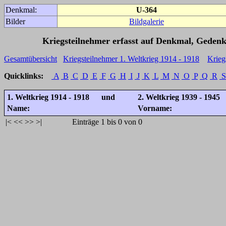
Denkmal:
U-364
Bilder
Bildgalerie
Kriegsteilnehmer erfasst auf Denkmal, Gedenk
Gesamtübersicht
Kriegsteilnehmer 1. Weltkrieg 1914 - 1918
Krieg
Quicklinks:
A
B
C
D
E
F
G
H
I
J
K
L
M
N
O
P
Q
R
S
1. Weltkrieg 1914 - 1918 und
2. Weltkrieg 1939 - 1945
Name:
Vorname:
|<
<<
>>
>|
Einträge 1 bis 0 von 0