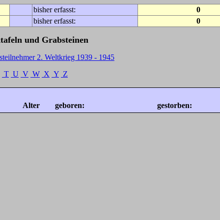
bisher erfasst:
0
bisher erfasst:
0
tafeln und Grabsteinen
steilnehmer 2. Weltkrieg 1939 - 1945
T
U
V
W
X
Y
Z
Alter
geboren:
gestorben: