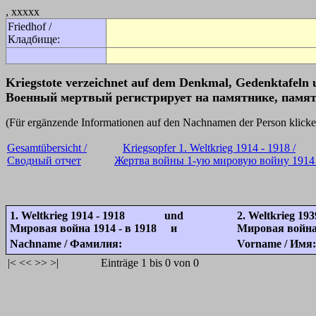
, xxxxx
Friedhof /
Кладбище:
Kriegstote verzeichnet auf dem Denkmal, Gedenktafeln 
Военный мертвый регистрирует на памятнике, памят
(Für ergänzende Informationen auf den Nachnamen der Person k
Gesamtübersicht /
Kriegsopfer 1. Weltkrieg 1914 - 1918 /
Сводный отчет
Жертва войны 1-ую мировую войну 1914 
1. Weltkrieg 1914 - 1918 und
2. Weltkrieg 193
Мировая война 1914 - в 1918 и
Мировая война 
Nachname / Фамилия:
Vorname / Имя:
|<
<<
>>
>|
Einträge 1 bis 0 von 0