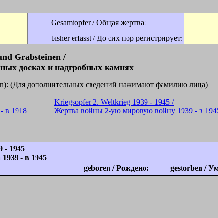
Gesamtopfer / Общая жертва:
bisher erfasst / До сих пор регистрирует:
und Grabsteinen /
ных досках и надгробных камнях
licken): (Для дополнительных сведений нажимают фамилию лица)
Kriegsopfer 2. Weltkrieg 1939 - 1945 /
- в 1918
Жертва войны 2-ую мировую войну 1939 - в 194
9 - 1945
1939 - в 1945
geboren / Рождено:
gestorben / У