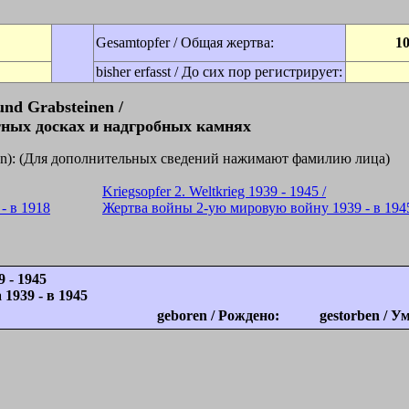
Gesamtopfer / Общая жертва:
1
bisher erfasst / До сих пор регистрирует:
und Grabsteinen /
ных досках и надгробных камнях
licken): (Для дополнительных сведений нажимают фамилию лица)
Kriegsopfer 2. Weltkrieg 1939 - 1945 /
- в 1918
Жертва войны 2-ую мировую войну 1939 - в 194
9 - 1945
1939 - в 1945
geboren / Рождено:
gestorben / У