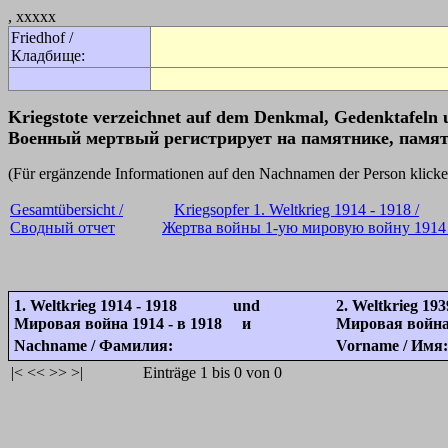
, xxxxx
Friedhof /
Кладбище:
Kriegstote verzeichnet auf dem Denkmal, Gedenktafeln 
Военный мертвый регистрирует на памятнике, памят
(Für ergänzende Informationen auf den Nachnamen der Person k
Gesamtübersicht /
Kriegsopfer 1. Weltkrieg 1914 - 1918 /
Сводный отчет
Жертва войны 1-ую мировую войну 1914 
1. Weltkrieg 1914 - 1918 und
2. Weltkrieg 193
Мировая война 1914 - в 1918 и
Мировая война 
Nachname / Фамилия:
Vorname / Имя:
|<
<<
>>
>|
Einträge 1 bis 0 von 0