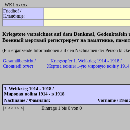
, WK1 xxxxx
Friedhof /
Кладбище:
Kriegstote verzeichnet auf dem Denkmal, Gedenktafeln 
Военный мертвый регистрирует на памятнике, памят
(Für ergänzende Informationen auf den Nachnamen der Person k
Gesamtübersicht /
Kriegsopfer 1. Weltkrieg 1914 - 1918 /
Сводный отчет
Жертва войны 1-ую мировую войну 1914 
1. Weltkrieg 1914 - 1918 /
Мировая война 1914 - в 1918
Nachname / Фамилия:
Vorname / Имя:
|<
<<
>>
>|
Einträge 1 bis 0 von 0