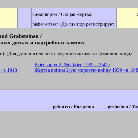
Gesamtopfer / Общая жертва:
bisher erfasst / До сих пор регистрирует:
und Grabsteinen /
ных досках и надгробных камнях
licken): (Для дополнительных сведений нажимают фамилию лица)
Kriegsopfer 2. Weltkrieg 1939 - 1945 /
- в 1918
Жертва войны 2-ую мировую войну 1939 - в 194
geboren / Рождено:
gestorben / У