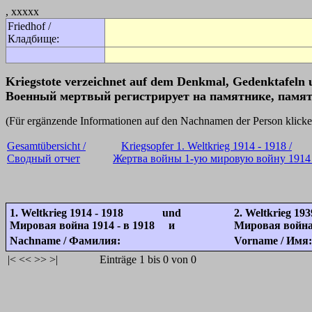
, xxxxx
Friedhof /
Кладбище:
Kriegstote verzeichnet auf dem Denkmal, Gedenktafeln 
Военный мертвый регистрирует на памятнике, памят
(Für ergänzende Informationen auf den Nachnamen der Person k
Gesamtübersicht /
Kriegsopfer 1. Weltkrieg 1914 - 1918 /
Сводный отчет
Жертва войны 1-ую мировую войну 1914 
1. Weltkrieg 1914 - 1918 und
2. Weltkrieg 193
Мировая война 1914 - в 1918 и
Мировая война 
Nachname / Фамилия:
Vorname / Имя:
|<
<<
>>
>|
Einträge 1 bis 0 von 0