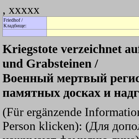
, xxxxx
Friedhof /
Кладбище:
Kriegstote verzeichnet a
und Grabsteinen /
Военный мертвый регис
памятных досках и над
(Für ergänzende Informati
Person klicken): (Для до