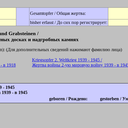
Gesamtopfer / Общая жертва:
bisher erfasst / До сих пор регистрирует:
und Grabsteinen /
ных досках и надгробных камнях
licken): (Для дополнительных сведений нажимают фамилию лица)
Kriegsopfer 2. Weltkrieg 1939 - 1945 /
- в 1918
Жертва войны 2-ую мировую войну 1939 - в 194
9 - 1945
1939 - в 1945
geboren / Рождено:
gestorben / У