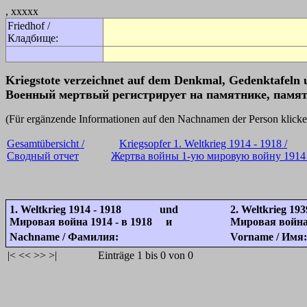
, xxxxx
Friedhof /
Кладбище:
Kriegstote verzeichnet auf dem Denkmal, Gedenktafeln 
Военный мертвый регистрирует на памятнике, памят
(Für ergänzende Informationen auf den Nachnamen der Person k
Gesamtübersicht /
Kriegsopfer 1. Weltkrieg 1914 - 1918 /
Сводный отчет
Жертва войны 1-ую мировую войну 1914 
1. Weltkrieg 1914 - 1918 und
2. Weltkrieg 193
Мировая война 1914 - в 1918 и
Мировая война 
Nachname / Фамилия:
Vorname / Имя:
|<
<<
>>
>|
Einträge 1 bis 0 von 0