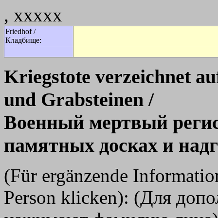
, xxxxx
Friedhof /
Кладбище:
Kriegstote verzeichnet a
und Grabsteinen /
Военный мертвый регис
памятных досках и над
(Für ergänzende Informati
Person klicken): (Для до