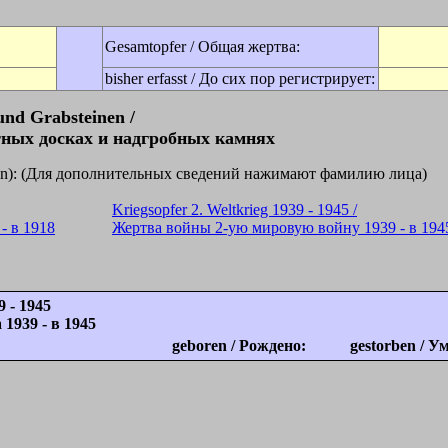
Gesamtopfer / Общая жертва:
bisher erfasst / До сих пор регистрирует:
und Grabsteinen /
ных досках и надгробных камнях
licken): (Для дополнительных сведений нажимают фамилию лица)
Kriegsopfer 2. Weltkrieg 1939 - 1945 /
- в 1918
Жертва войны 2-ую мировую войну 1939 - в 194
9 - 1945
1939 - в 1945
geboren / Рождено:
gestorben / У