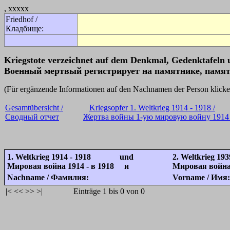
, xxxxx
Friedhof /
Кладбище:
Kriegstote verzeichnet auf dem Denkmal, Gedenktafeln 
Военный мертвый регистрирует на памятнике, памят
(Für ergänzende Informationen auf den Nachnamen der Person k
Gesamtübersicht /
Kriegsopfer 1. Weltkrieg 1914 - 1918 /
Сводный отчет
Жертва войны 1-ую мировую войну 1914 
1. Weltkrieg 1914 - 1918 und
2. Weltkrieg 193
Мировая война 1914 - в 1918 и
Мировая война 
Nachname / Фамилия:
Vorname / Имя:
|<
<<
>>
>|
Einträge 1 bis 0 von 0