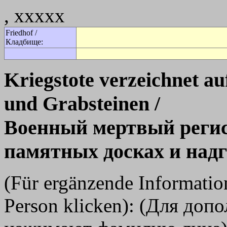
, xxxxx
Friedhof /
Кладбище:
Kriegstote verzeichnet a
und Grabsteinen /
Военный мертвый регис
памятных досках и над
(Für ergänzende Informati
Person klicken): (Для до