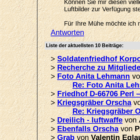
Können Sie mir diesen viel
Luftbilder zur Verfügung st
Für Ihre Mühe möchte ich 
Antworten
Liste der aktuellsten 10 Beiträge:
>
Soldatenfriedhof Kor
>
Recherche zu Mitgliede
>
Foto Anita Lehmann
v
Re: Foto Anita Le
>
Friedhof D-66706 Perl 
>
Kriegsgräber Orscha
v
Re: Kriegsgräber 
>
Dreilich - luftwaffe
von
>
Ebenfalls Orscha
von
P
>
Grab
von
Valentin Egla