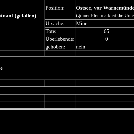
Position:
Ostsee, vor Warnemünd
nant (gefallen)
(grüner Pfeil markiert die Unte
Ursache:
Mine
Tote:
65
Überlebende:
0
gehoben:
nein
de