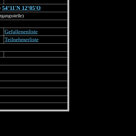
e
54°11'N 12°05'O
rgangsstelle)
Gefallenenliste
Teilnehmerliste