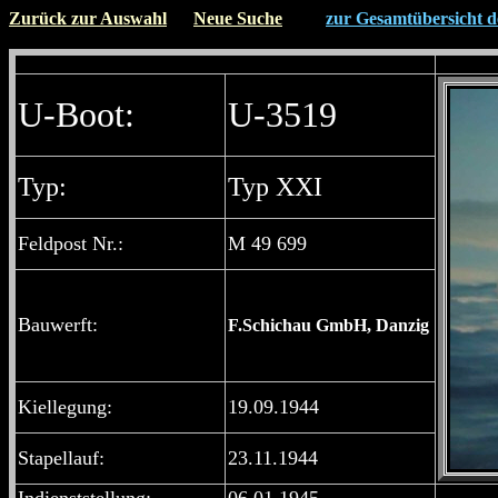
Zurück zur Auswahl
Neue Suche
";
zur Gesamtübersicht de
";
U-Boot:
U-3519
Typ:
Typ XXI
Feldpost Nr.:
M 49 699
Bauwerft:
F.Schichau GmbH, Danzig
Kiellegung:
19.09.1944
Stapellauf:
23.11.1944