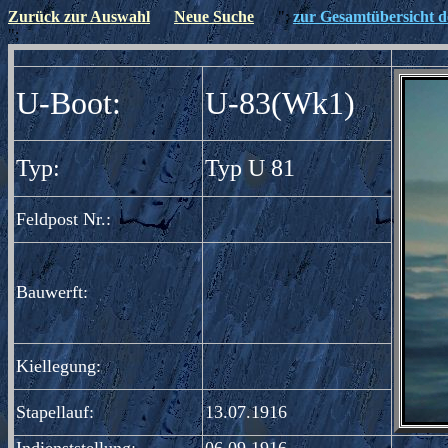
Zurück zur Auswahl
Neue Suche
";
zur Gesamtübersicht de
";
U-Boot:
U-83(Wk1)
Typ:
Typ U 81
Feldpost Nr.:
Bauwerft:
Kiellegung:
Stapellauf:
13.07.1916