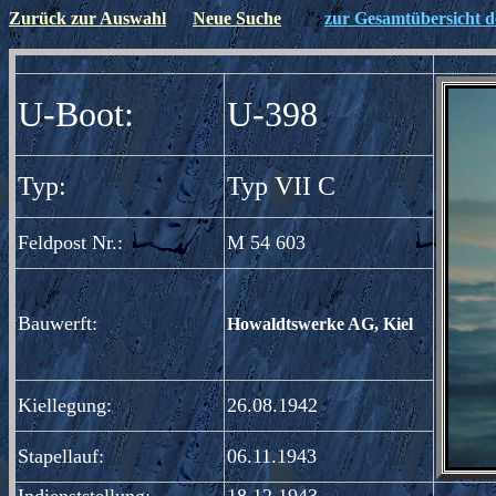
Zurück zur Auswahl
Neue Suche
";
zur Gesamtübersicht de
";
U-Boot:
U-398
Typ:
Typ VII C
Feldpost Nr.:
M 54 603
Bauwerft:
Howaldtswerke AG, Kiel
Kiellegung:
26.08.1942
Stapellauf:
06.11.1943