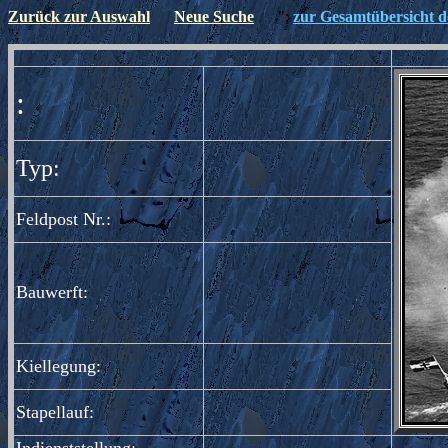
Zurück zur Auswahl
Neue Suche
";
zur Gesamtübersicht de
";
:
Typ:
Feldpost Nr.:
Bauwerft:
Kiellegung:
Stapellauf: