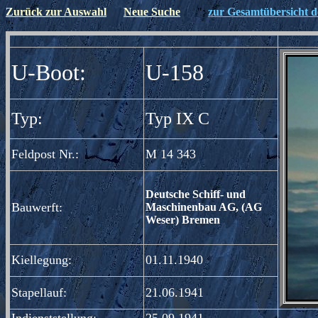
Zurück zur Auswahl
Neue Suche
";
zur Gesamtübersicht de
";
U-Boot:
U-158
Typ:
Typ IX C
Feldpost Nr.:
M 14 343
Deutsche Schiff- und
Bauwerft:
Maschinenbau AG, (AG
Weser) Bremen
Kiellegung:
01.11.1940
Stapellauf:
21.06.1941