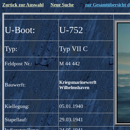
Zurück zur Auswahl
Neue Suche
";
zur Gesamtübersicht de
";
U-Boot:
U-752
Typ:
Typ VII C
Feldpost Nr.:
M 44 442
Kriegsmarinewerft
Bauwerft:
Wilhelmshaven
Kiellegung:
05.01.1940
Stapellauf:
29.03.1941