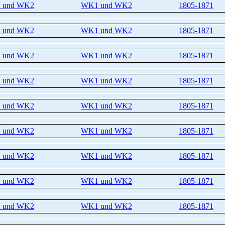
 und WK2
WK1 und WK2
1805-1871
 und WK2
WK1 und WK2
1805-1871
 und WK2
WK1 und WK2
1805-1871
 und WK2
WK1 und WK2
1805-1871
 und WK2
WK1 und WK2
1805-1871
 und WK2
WK1 und WK2
1805-1871
 und WK2
WK1 und WK2
1805-1871
 und WK2
WK1 und WK2
1805-1871
 und WK2
WK1 und WK2
1805-1871