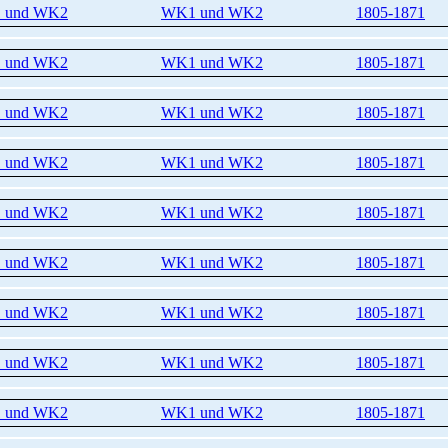
 und WK2
WK1 und WK2
1805-1871
 und WK2
WK1 und WK2
1805-1871
 und WK2
WK1 und WK2
1805-1871
 und WK2
WK1 und WK2
1805-1871
 und WK2
WK1 und WK2
1805-1871
 und WK2
WK1 und WK2
1805-1871
 und WK2
WK1 und WK2
1805-1871
 und WK2
WK1 und WK2
1805-1871
 und WK2
WK1 und WK2
1805-1871