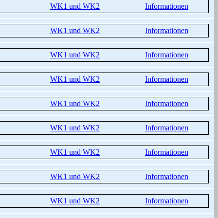
WK1 und WK2
Informationen
WK1 und WK2
Informationen
WK1 und WK2
Informationen
WK1 und WK2
Informationen
WK1 und WK2
Informationen
WK1 und WK2
Informationen
WK1 und WK2
Informationen
WK1 und WK2
Informationen
WK1 und WK2
Informationen