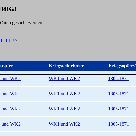
ника
 Orten gesucht werden
1
181
>>
sopfer
Kriegsteilnehmer
Kriegsopfer/-
 und WK2
WK1 und WK2
1805-1871
 und WK2
WK1 und WK2
1805-1871
 und WK2
WK1 und WK2
1805-1871
 und WK2
WK1 und WK2
1805-1871