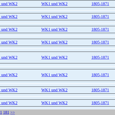
 und WK2
WK1 und WK2
1805-1871
 und WK2
WK1 und WK2
1805-1871
 und WK2
WK1 und WK2
1805-1871
 und WK2
WK1 und WK2
1805-1871
 und WK2
WK1 und WK2
1805-1871
 und WK2
WK1 und WK2
1805-1871
 und WK2
WK1 und WK2
1805-1871
 und WK2
WK1 und WK2
1805-1871
1
181
>>