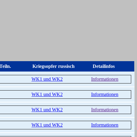
Teiln.
Kriegsopfer russisch
Detailinfos
WK1 und WK2
Informationen
WK1 und WK2
Informationen
WK1 und WK2
Informationen
WK1 und WK2
Informationen