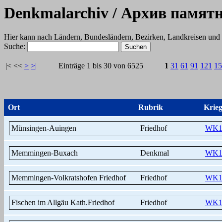
Denkmalarchiv / Архив памят
Hier kann nach Ländern, Bundesländern, Bezirken, Landkreisen und
Suche:
|<
<<
>
>|
Einträge 1 bis 30 von 6525
1
31
61
91
121
15
Ort
Rubrik
Krieg
Münsingen-Auingen
Friedhof
WK1
Memmingen-Buxach
Denkmal
WK1
Memmingen-Volkratshofen Friedhof
Friedhof
WK1
Fischen im Allgäu Kath.Friedhof
Friedhof
WK1