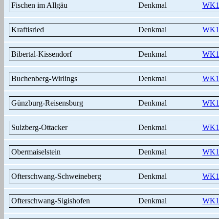
Fischen im Allgäu
Denkmal
WK1
Kraftisried
Denkmal
WK1
Bibertal-Kissendorf
Denkmal
WK1
Buchenberg-Wirlings
Denkmal
WK1
Günzburg-Reisensburg
Denkmal
WK1
Sulzberg-Ottacker
Denkmal
WK1
Obermaiselstein
Denkmal
WK1
Ofterschwang-Schweineberg
Denkmal
WK1
Ofterschwang-Sigishofen
Denkmal
WK1