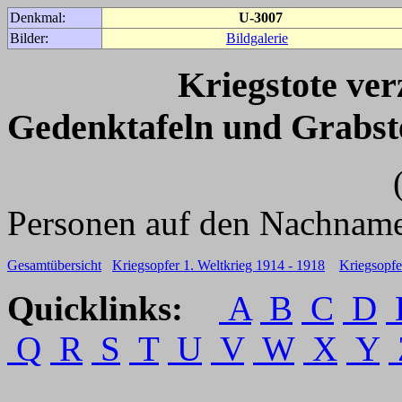
Denkmal:
U-3007
Bilder:
Bildgalerie
Kriegstote ve
Gedenktafeln und Grabst
(Für weitere 
Personen auf den Nachname
Gesamtübersicht
Kriegsopfer 1. Weltkrieg 1914 - 1918
Kriegsopfe
Quicklinks:
A
B
C
D
Q
R
S
T
U
V
W
X
Y