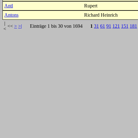
Antl
Rupert
Antons
Richard Heinrich
|
<<
>
>|
Einträge 1 bis 30 von 1694
1
31
61
91
121
151
181
<