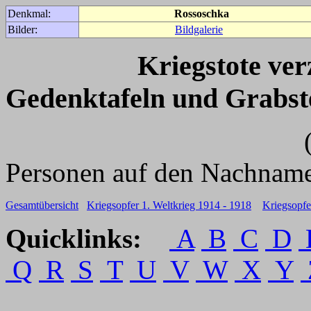
Denkmal:
Rossoschka
Bilder:
Bildgalerie
Kriegstote ve
Gedenktafeln und Grabst
(Für weitere 
Personen auf den Nachname
Gesamtübersicht
Kriegsopfer 1. Weltkrieg 1914 - 1918
Kriegsopfe
Quicklinks:
A
B
C
D
Q
R
S
T
U
V
W
X
Y