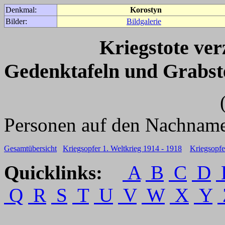
Denkmal:
Korostyn
Bilder:
Bildgalerie
Kriegstote ve
Gedenktafeln und Grabst
(Für weitere 
Personen auf den Nachname
Gesamtübersicht
Kriegsopfer 1. Weltkrieg 1914 - 1918
Kriegsopfe
Quicklinks:
A
B
C
D
Q
R
S
T
U
V
W
X
Y