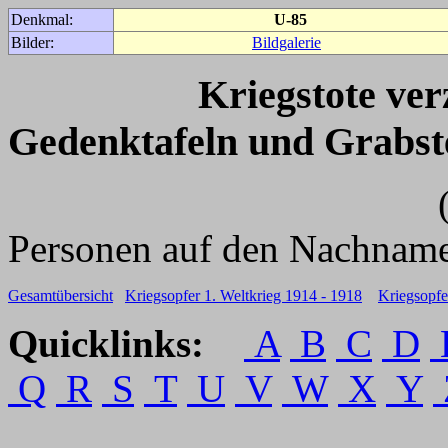
Denkmal:
U-85
Bilder:
Bildgalerie
Kriegstote ve
Gedenktafeln und Grabst
(Für weitere 
Personen auf den Nachname
Gesamtübersicht
Kriegsopfer 1. Weltkrieg 1914 - 1918
Kriegsopfe
Quicklinks:
A
B
C
D
Q
R
S
T
U
V
W
X
Y