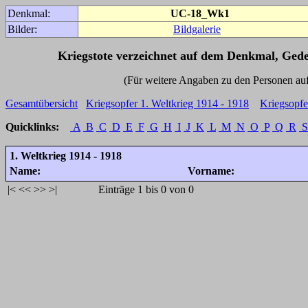
Denkmal:
UC-18_Wk1
Bilder:
Bildgalerie
Kriegstote verzeichnet auf dem Denkmal, Ged
(Für weitere Angaben zu den Personen auf den 
Gesamtübersicht
Kriegsopfer 1. Weltkrieg 1914 - 1918
Kriegsopfe
Quicklinks:
A
B
C
D
E
F
G
H
I
J
K
L
M
N
O
P
Q
R
S
1. Weltkrieg 1914 - 1918
Name:
Vorname:
|<
<<
>>
>|
Einträge 1 bis 0 von 0