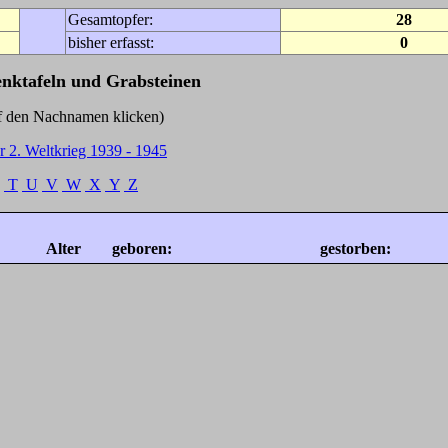
Gesamtopfer:
28
bisher erfasst:
0
enktafeln und Grabsteinen
Nachnamen klicken)
r 2. Weltkrieg 1939 - 1945
T
U
V
W
X
Y
Z
Alter
geboren:
gestorben: