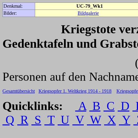
Denkmal:
UC-79_Wk1
Bilder:
Bildgalerie
Kriegstote ve
Gedenktafeln und Grabst
(Für weitere 
Personen auf den Nachname
Gesamtübersicht
Kriegsopfer 1. Weltkrieg 1914 - 1918
Kriegsopfe
Quicklinks:
A
B
C
D
Q
R
S
T
U
V
W
X
Y