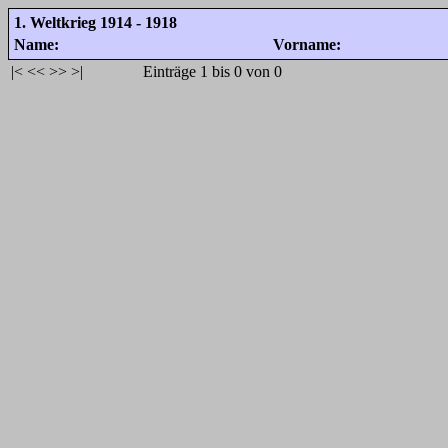
1. Weltkrieg 1914 - 1918
Name:
Vorname:
|<
<<
>>
>|
Einträge 1 bis 0 von 0