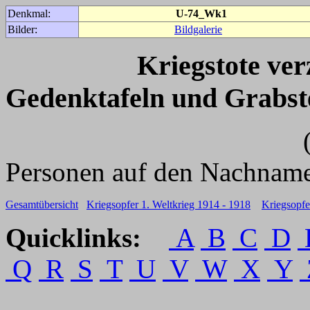
Denkmal:
U-74_Wk1
Bilder:
Bildgalerie
Kriegstote ve
Gedenktafeln und Grabst
(Für weitere 
Personen auf den Nachname
Gesamtübersicht
Kriegsopfer 1. Weltkrieg 1914 - 1918
Kriegsopfe
Quicklinks:
A
B
C
D
Q
R
S
T
U
V
W
X
Y