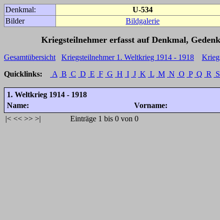
Denkmal:
U-534
Bilder
Bildgalerie
Kriegsteilnehmer erfasst auf Denkmal, Gedenk
Gesamtübersicht
Kriegsteilnehmer 1. Weltkrieg 1914 - 1918
Krieg
Quicklinks:
A
B
C
D
E
F
G
H
I
J
K
L
M
N
O
P
Q
R
S
1. Weltkrieg 1914 - 1918
Name:
Vorname:
|<
<<
>>
>|
Einträge 1 bis 0 von 0