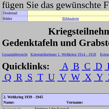
fügen Sie das gewünschte F
Denkmal:
Bilder
Bildgalerie
Kriegsteilneh
Gedenktafeln und Grabst
Gesamtübersicht
Kriegsteilnehmer 1. Weltkrieg 1914 - 1918
Krieg
Quicklinks:
A
B
C
D
Q
R
S
T
U
V
W
X
Y
2. Weltkrieg 1939 - 1945
Name:
Vorname:
|<
<<
>>
>|
Einträge 1 bis 0 von 0