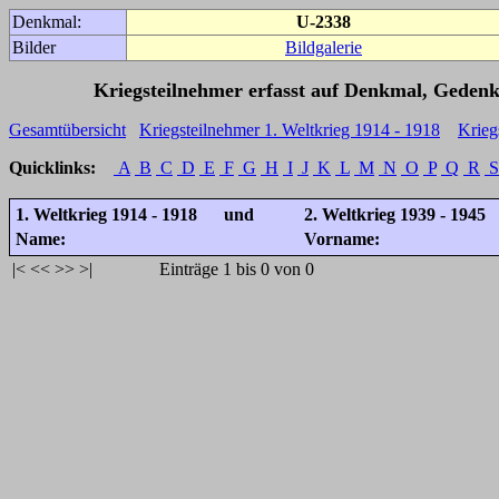
Denkmal:
U-2338
Bilder
Bildgalerie
Kriegsteilnehmer erfasst auf Denkmal, Gedenk
Gesamtübersicht
Kriegsteilnehmer 1. Weltkrieg 1914 - 1918
Krieg
Quicklinks:
A
B
C
D
E
F
G
H
I
J
K
L
M
N
O
P
Q
R
S
1. Weltkrieg 1914 - 1918 und
2. Weltkrieg 1939 - 1945
Name:
Vorname:
|<
<<
>>
>|
Einträge 1 bis 0 von 0