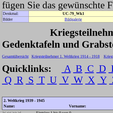
fügen Sie das gewünschte F
Denkmal:
UC-79_Wk1
Bilder
Bildgalerie
Kriegsteilneh
Gedenktafeln und Grabst
Gesamtübersicht
Kriegsteilnehmer 1. Weltkrieg 1914 - 1918
Krieg
Quicklinks:
A
B
C
D
Q
R
S
T
U
V
W
X
Y
2. Weltkrieg 1939 - 1945
Name:
Vorname:
|<
<<
>>
>|
Einträge 1 bis 0 von 0