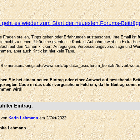
r geht es wieder zum Start der neuesten Forums-Beiträg
e Fragen stellen, Tipps geben oder Erfahrungen austauschen. Ihre Email ist f
 nicht zu sehen !! Für eine eventuelle Kontakt-Aufnahme wird ein Extra-For
infach auf den Namen klicken. Anregungen, Verbesserungsvorschläge und Wü
ommen, aber auch Kritik ist hier kein Tabu.
/home/users/kriegstote/www/html//bp-data/_user/forum_kontakt/tstverbworte.f
eben Sie bei einem neuen Eintrag oder einer Antwort auf bestehende Be
ezeigten Code in das dafür vorgesehene Feld ein, da Ihr Beitrag sonst n
mmen wird!
lter Eintrag:
g von
Karin Lehmann
am 2/Okt/2022:
nita Lehmann