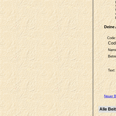
Deine 
Code:
Cod
Name
Betre
Text:
Neuer B
Alle Be