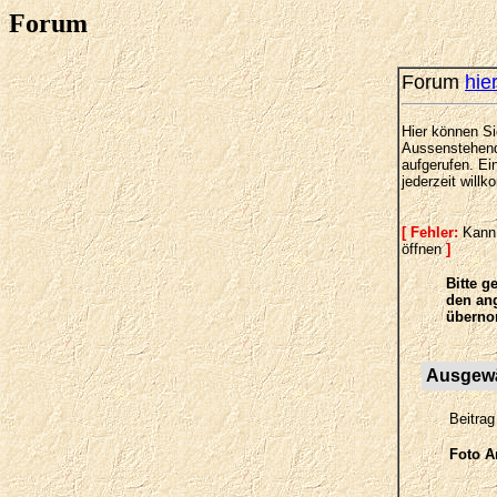
Forum
Forum
hie
Hier können Si
Aussenstehende
aufgerufen. E
jederzeit willk
[ Fehler:
Kann 
öffnen
]
Bitte g
den ang
überno
Ausgewäh
Beitra
Foto A