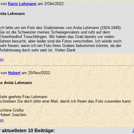
g von
Karin Lehmann
am 2/Okt/2022:
nita Lehmann
Ich bitte um ein Foto des Grabsteines von Anita Lehmann (1924-1945).
Sie ist die Schwester meines Schwiegervaters und ruht auf dem
Ehrenfriedhof Treuchtlingen. Wir haben das Grab bereits vor vielen
Jahren besucht, aber leider sind die Fotos verschollen. Ich würde mich
sehr freuen, wenn ich ein Foto ihres Grabes bekommen könnte, da der
Anfahrtsweg doch sehr weit ist. Vielen Dank
en
g von
Hubert
am 25/Nov/2022:
to Anita Lehmann
Sehr geehrte Frau Lehmann
schreiben Sie doch bitte eine Mail, damit ich Ihnen das Foto zusenden kann
schöne Grüße
Hubert Joachim
en
r aktuellsten 10 Beiträge: