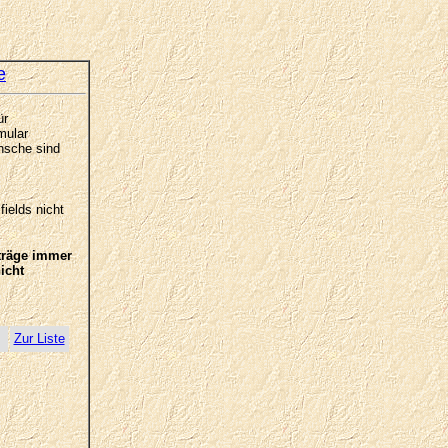
e
ür
mular
nsche sind
ields nicht
iträge immer
icht
Zur Liste