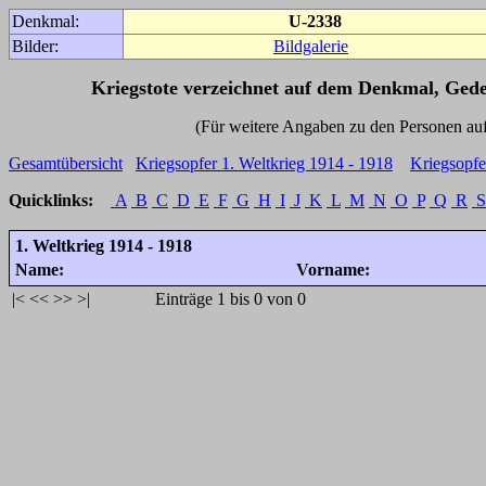
Denkmal:
U-2338
Bilder:
Bildgalerie
Kriegstote verzeichnet auf dem Denkmal, Ged
(Für weitere Angaben zu den Personen auf den 
Gesamtübersicht
Kriegsopfer 1. Weltkrieg 1914 - 1918
Kriegsopfe
Quicklinks:
A
B
C
D
E
F
G
H
I
J
K
L
M
N
O
P
Q
R
S
1. Weltkrieg 1914 - 1918
Name:
Vorname:
|<
<<
>>
>|
Einträge 1 bis 0 von 0