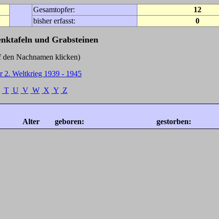
Gesamtopfer:
12
bisher erfasst:
0
enktafeln und Grabsteinen
Nachnamen klicken)
r 2. Weltkrieg 1939 - 1945
T
U
V
W
X
Y
Z
Alter
geboren:
gestorben: